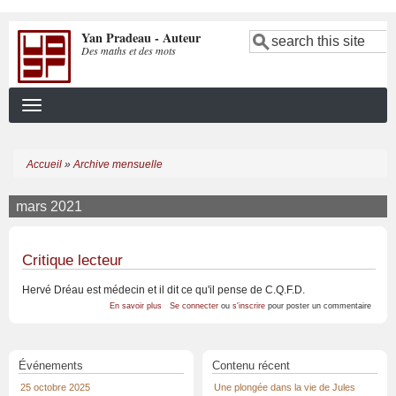
Aller
Yan Pradeau - Auteur
au
Search
Des maths et des mots
contenu
principal
Accueil
Archive mensuelle
Fil
d'Ariane
mars 2021
Critique lecteur
Hervé Dréau est médecin et il dit ce qu'il pense de C.Q.F.D.
sur
En savoir plus
Se connecter
ou
s'inscrire
pour poster un commentaire
Critique
lecteur
Événements
Contenu récent
25 octobre 2025
Une plongée dans la vie de Jules