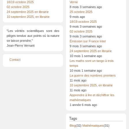
18/19 octobre 2025
Verne
02 octobre 2025
8 mois 3 semaines ago
24 septembre 2025 en librairie
25 octobre 2025
10 septembre 2025, en librairie
9 mois ago
18/19 octobre 2025
9 mois 3 semaines ago
"Les vérités scientifiques sont des
02 octobre 2025
pièges tendus aux points où la nature
9 mois 3 semaines ago
se laisse prendre."
Émission sur France Inter
Jean-Pierre Vernant
9 mois 3 semaines ago
24 septembre 2025 en librairie
10 mois 1 semaine ago
Menu
Contact
Les maths sont un tango à trois
Pied
de
temps
page
10 mois 1 semaine ago
La guerre des nombres premiers
11 mois ago
10 septembre 2025, en librairie
11 mois ago
Apprendre à lire et déchiffrer les
mathématiques
1 année 6 mois ago
Tags
Blog
(32)
Mathématiques
(31)