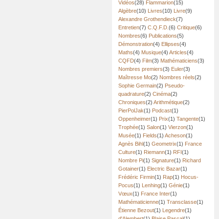
Vidéos
(28)
Flammarion
(15)
Algèbre
(10)
Livres
(10)
Livre
(9)
Alexandre Grothendieck
(7)
Entretien
(7)
C.Q.F.D.
(6)
Critique
(6)
Nombres
(6)
Publications
(5)
Démonstration
(4)
Ellipses
(4)
Maths
(4)
Musique
(4)
Articles
(4)
CQFD
(4)
Film
(3)
Mathématiciens
(3)
Nombres premiers
(3)
Euler
(3)
Maîtresse Mo
(2)
Nombres réels
(2)
Sophie Germain
(2)
Pseudo-
quadrature
(2)
Cinéma
(2)
Chroniques
(2)
Arithmétique
(2)
PierPolJak
(1)
Podcast
(1)
Oppenheimer
(1)
Prix
(1)
Tangente
(1)
Trophée
(1)
Salon
(1)
Vierzon
(1)
Musée
(1)
Fields
(1)
Acheson
(1)
Agnès Bihl
(1)
Geometrix
(1)
France
Culture
(1)
Riemann
(1)
RFI
(1)
Nombre Pi
(1)
Signature
(1)
Richard
Gotainer
(1)
Electric Bazar
(1)
Frédéric Firmin
(1)
Rap
(1)
Hocus-
Pocus
(1)
Lenhing
(1)
Génie
(1)
Vœux
(1)
France Inter
(1)
Mathématicienne
(1)
Transclasse
(1)
Étienne Bezout
(1)
Legendre
(1)
d'Alembert
(1)
Blaise Pascal
(1)