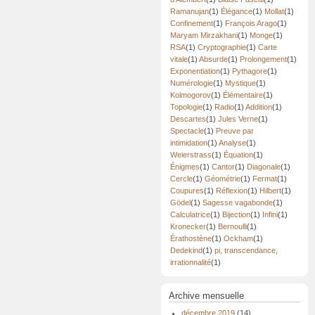
Ramanujan
(1)
Élégance
(1)
Mollat
(1)
Confinement
(1)
François Arago
(1)
Maryam Mirzakhani
(1)
Monge
(1)
RSA
(1)
Cryptographie
(1)
Carte
vitale
(1)
Absurde
(1)
Prolongement
(1)
Exponentiation
(1)
Pythagore
(1)
Numérologie
(1)
Mystique
(1)
Kolmogorov
(1)
Élémentaire
(1)
Topologie
(1)
Radio
(1)
Addition
(1)
Descartes
(1)
Jules Verne
(1)
Spectacle
(1)
Preuve par
intimidation
(1)
Analyse
(1)
Weierstrass
(1)
Équation
(1)
Énigmes
(1)
Cantor
(1)
Diagonale
(1)
Cercle
(1)
Géométrie
(1)
Fermat
(1)
Coupures
(1)
Réflexion
(1)
Hilbert
(1)
Gödel
(1)
Sagesse vagabonde
(1)
Calculatrice
(1)
Bijection
(1)
Infini
(1)
Kronecker
(1)
Bernoulli
(1)
Érathostène
(1)
Ockham
(1)
Dedekind
(1)
pi, transcendance,
irrationnalité
(1)
Archive mensuelle
décembre 2019
(14)