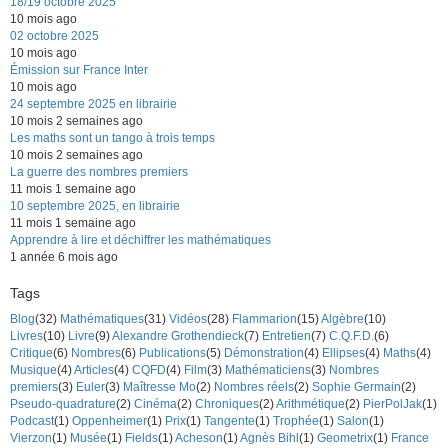
18/19 octobre 2025
10 mois ago
02 octobre 2025
10 mois ago
Émission sur France Inter
10 mois ago
24 septembre 2025 en librairie
10 mois 2 semaines ago
Les maths sont un tango à trois temps
10 mois 2 semaines ago
La guerre des nombres premiers
11 mois 1 semaine ago
10 septembre 2025, en librairie
11 mois 1 semaine ago
Apprendre à lire et déchiffrer les mathématiques
1 année 6 mois ago
Tags
Blog
(32)
Mathématiques
(31)
Vidéos
(28)
Flammarion
(15)
Algèbre
(10)
Livres
(10)
Livre
(9)
Alexandre Grothendieck
(7)
Entretien
(7)
C.Q.F.D.
(6)
Critique
(6)
Nombres
(6)
Publications
(5)
Démonstration
(4)
Ellipses
(4)
Maths
(4)
Musique
(4)
Articles
(4)
CQFD
(4)
Film
(3)
Mathématiciens
(3)
Nombres
premiers
(3)
Euler
(3)
Maîtresse Mo
(2)
Nombres réels
(2)
Sophie Germain
(2)
Pseudo-quadrature
(2)
Cinéma
(2)
Chroniques
(2)
Arithmétique
(2)
PierPolJak
(1)
Podcast
(1)
Oppenheimer
(1)
Prix
(1)
Tangente
(1)
Trophée
(1)
Salon
(1)
Vierzon
(1)
Musée
(1)
Fields
(1)
Acheson
(1)
Agnès Bihl
(1)
Geometrix
(1)
France