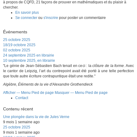
à propos de CQFD, 21 façons de prouver en mathématiques et du plaisir à
chercher.
En savoir plus
sur
Se connecter
ou
RFI,
s'inscrire
pour poster un commentaire
Autour
de
Événements
la
question
25 octobre 2025
18/19 octobre 2025
02 octobre 2025
24 septembre 2025 en librairie
10 septembre 2025, en librairie
"Le génie de Jean-Sébastien Bach tenait en ceci : la
clôture de la forme
. Avec
le cantor de Leipzig, l’art du contrepoint avait été porté à une telle perfection
que toute autre écriture contrapuntique était une redite."
Algèbre, Éléments de la vie d'Alexandre Grothendieck
Afficher — Menu Pied de page
Masquer — Menu Pied de page
Contact
Menu
Pied
de
Contenu récent
page
Une plongée dans la vie de Jules Verne
9 mois 1 semaine ago
25 octobre 2025
9 mois 1 semaine ago