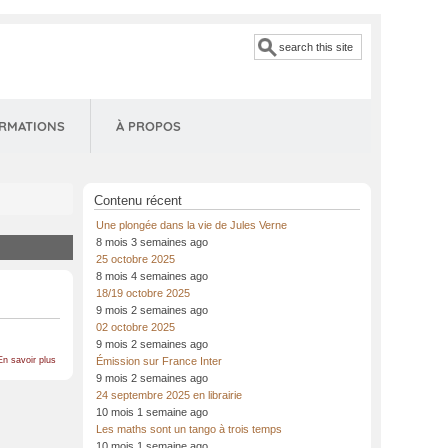
Search
ORMATIONS
À PROPOS
Contenu récent
Une plongée dans la vie de Jules Verne
8 mois 3 semaines ago
25 octobre 2025
8 mois 4 semaines ago
18/19 octobre 2025
9 mois 2 semaines ago
02 octobre 2025
9 mois 2 semaines ago
sur
En savoir plus
Émission sur France Inter
La
9 mois 2 semaines ago
diagonale
24 septembre 2025 en librairie
du
fou
10 mois 1 semaine ago
Les maths sont un tango à trois temps
10 mois 1 semaine ago