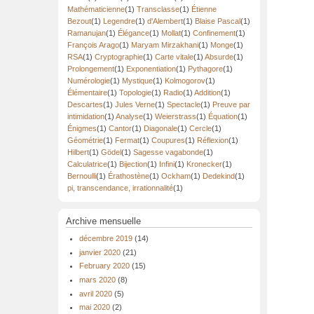
Mathématicienne
(1)
Transclasse
(1)
Étienne
Bezout
(1)
Legendre
(1)
d'Alembert
(1)
Blaise Pascal
(1)
Ramanujan
(1)
Élégance
(1)
Mollat
(1)
Confinement
(1)
François Arago
(1)
Maryam Mirzakhani
(1)
Monge
(1)
RSA
(1)
Cryptographie
(1)
Carte vitale
(1)
Absurde
(1)
Prolongement
(1)
Exponentiation
(1)
Pythagore
(1)
Numérologie
(1)
Mystique
(1)
Kolmogorov
(1)
Élémentaire
(1)
Topologie
(1)
Radio
(1)
Addition
(1)
Descartes
(1)
Jules Verne
(1)
Spectacle
(1)
Preuve par
intimidation
(1)
Analyse
(1)
Weierstrass
(1)
Équation
(1)
Énigmes
(1)
Cantor
(1)
Diagonale
(1)
Cercle
(1)
Géométrie
(1)
Fermat
(1)
Coupures
(1)
Réflexion
(1)
Hilbert
(1)
Gödel
(1)
Sagesse vagabonde
(1)
Calculatrice
(1)
Bijection
(1)
Infini
(1)
Kronecker
(1)
Bernoulli
(1)
Érathostène
(1)
Ockham
(1)
Dedekind
(1)
pi, transcendance, irrationnalité
(1)
Archive mensuelle
décembre 2019
(14)
janvier 2020
(21)
February 2020
(15)
mars 2020
(8)
avril 2020
(5)
mai 2020
(2)