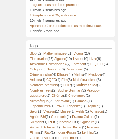
La guerre des nombres premiers
10 mois 4 semaines ago
10 septembre 2025, en librairie
10 mois 4 semaines ago
Apprendre à lire et déchiffrer les mathématiques
1 année 6 mois ago
Tags
Blog
(32)
Mathématiques
(31)
Vidéos
(28)
Flammarion
(15)
Algèbre
(10)
Livres
(10)
Livre
(9)
Alexandre Grothendieck
(7)
Entretien
(7)
C.Q.F.D.
(6)
Critique
(6)
Nombres
(6)
Publications
(5)
Démonstration
(4)
Ellipses
(4)
Maths
(4)
Musique
(4)
Articles
(4)
CQFD
(4)
Film
(3)
Mathématiciens
(3)
Nombres premiers
(3)
Euler
(3)
Maîtresse Mo
(2)
Nombres réels
(2)
Sophie Germain
(2)
Pseudo-
quadrature
(2)
Cinéma
(2)
Chroniques
(2)
Arithmétique
(2)
PierPolJak
(1)
Podcast
(1)
Oppenheimer
(1)
Prix
(1)
Tangente
(1)
Trophée
(1)
Salon
(1)
Vierzon
(1)
Musée
(1)
Fields
(1)
Acheson
(1)
Agnès Bihl
(1)
Geometrix
(1)
France Culture
(1)
Riemann
(1)
RFI
(1)
Nombre Pi
(1)
Signature
(1)
Richard Gotainer
(1)
Electric Bazar
(1)
Frédéric
Firmin
(1)
Rap
(1)
Hocus-Pocus
(1)
Lenhing
(1)
Génie
(1)
Vœux
(1)
France Inter
(1)