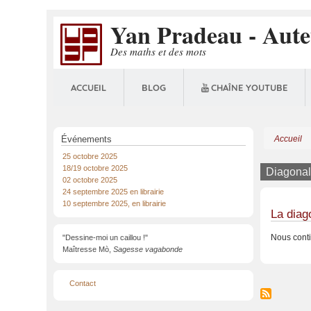
Aller
Yan Pradeau - Aut
au
contenu
Des maths et des mots
principal
ACCUEIL
BLOG
CHAÎNE YOUTUBE
Événements
Accueil
Fil
25 octobre 2025
d'Aria
18/19 octobre 2025
Diagona
02 octobre 2025
24 septembre 2025 en librairie
10 septembre 2025, en librairie
La diag
Nous conti
"Dessine-moi un caillou !"
Maîtresse Mò,
Sagesse vagabonde
Menu
Contact
Pied
de
page