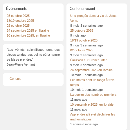
Flammarion
Événements
Contenu récent
25 octobre 2025
Une plongée dans la vie de Jules
18/19 octobre 2025
Verne
02 octobre 2025
8 mois 3 semaines ago
24 septembre 2025 en librairie
25 octobre 2025
10 septembre 2025, en librairie
9 mois ago
18/19 octobre 2025
9 mois 3 semaines ago
"Les vérités scientifiques sont des
02 octobre 2025
pièges tendus aux points où la nature
9 mois 3 semaines ago
se laisse prendre."
Émission sur France Inter
Jean-Pierre Vernant
9 mois 3 semaines ago
24 septembre 2025 en librairie
10 mois 1 semaine ago
Menu
Contact
Les maths sont un tango à trois
Pied
de
temps
page
10 mois 1 semaine ago
La guerre des nombres premiers
11 mois ago
10 septembre 2025, en librairie
11 mois ago
Apprendre à lire et déchiffrer les
mathématiques
1 année 6 mois ago