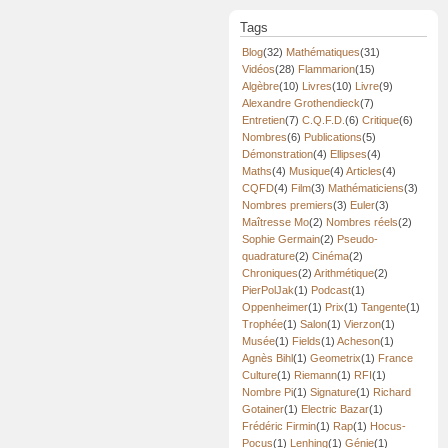
Tags
Blog
(32)
Mathématiques
(31)
Vidéos
(28)
Flammarion
(15)
Algèbre
(10)
Livres
(10)
Livre
(9)
Alexandre Grothendieck
(7)
Entretien
(7)
C.Q.F.D.
(6)
Critique
(6)
Nombres
(6)
Publications
(5)
Démonstration
(4)
Ellipses
(4)
Maths
(4)
Musique
(4)
Articles
(4)
CQFD
(4)
Film
(3)
Mathématiciens
(3)
Nombres premiers
(3)
Euler
(3)
Maîtresse Mo
(2)
Nombres réels
(2)
Sophie Germain
(2)
Pseudo-
quadrature
(2)
Cinéma
(2)
Chroniques
(2)
Arithmétique
(2)
PierPolJak
(1)
Podcast
(1)
Oppenheimer
(1)
Prix
(1)
Tangente
(1)
Trophée
(1)
Salon
(1)
Vierzon
(1)
Musée
(1)
Fields
(1)
Acheson
(1)
Agnès Bihl
(1)
Geometrix
(1)
France
Culture
(1)
Riemann
(1)
RFI
(1)
Nombre Pi
(1)
Signature
(1)
Richard
Gotainer
(1)
Electric Bazar
(1)
Frédéric Firmin
(1)
Rap
(1)
Hocus-
Pocus
(1)
Lenhing
(1)
Génie
(1)