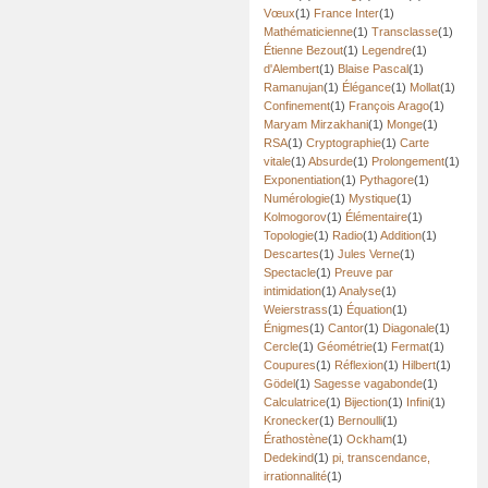
Vœux
(1)
France Inter
(1)
Mathématicienne
(1)
Transclasse
(1)
Étienne Bezout
(1)
Legendre
(1)
d'Alembert
(1)
Blaise Pascal
(1)
Ramanujan
(1)
Élégance
(1)
Mollat
(1)
Confinement
(1)
François Arago
(1)
Maryam Mirzakhani
(1)
Monge
(1)
RSA
(1)
Cryptographie
(1)
Carte
vitale
(1)
Absurde
(1)
Prolongement
(1)
Exponentiation
(1)
Pythagore
(1)
Numérologie
(1)
Mystique
(1)
Kolmogorov
(1)
Élémentaire
(1)
Topologie
(1)
Radio
(1)
Addition
(1)
Descartes
(1)
Jules Verne
(1)
Spectacle
(1)
Preuve par
intimidation
(1)
Analyse
(1)
Weierstrass
(1)
Équation
(1)
Énigmes
(1)
Cantor
(1)
Diagonale
(1)
Cercle
(1)
Géométrie
(1)
Fermat
(1)
Coupures
(1)
Réflexion
(1)
Hilbert
(1)
Gödel
(1)
Sagesse vagabonde
(1)
Calculatrice
(1)
Bijection
(1)
Infini
(1)
Kronecker
(1)
Bernoulli
(1)
Érathostène
(1)
Ockham
(1)
Dedekind
(1)
pi, transcendance,
irrationnalité
(1)