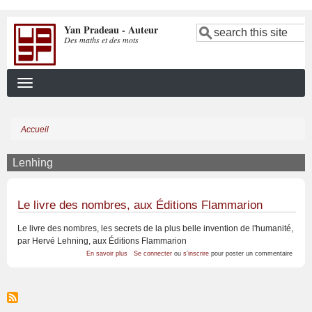
Aller
Yan Pradeau - Auteur
au
Search
Des maths et des mots
contenu
principal
Accueil
Fil
d'Ariane
Lenhing
Le livre des nombres, aux Éditions Flammarion
Le livre des nombres, les secrets de la plus belle invention de l'humanité,
par Hervé Lehning, aux Éditions Flammarion
sur
En savoir plus
Se connecter
ou
s'inscrire
pour poster un commentaire
Le
livre
des
nombres,
aux
Éditions