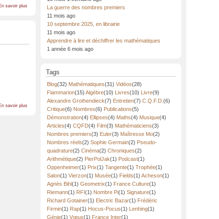
sur
En savoir plus
La guerre des nombres premiers
Mathématiques
11 mois ago
vagabondes,
ep5
10 septembre 2025, en librairie
:
11 mois ago
rue
Apprendre à lire et déchiffrer les mathématiques
Sophie
1 année 6 mois ago
Germain
Tags
Blog
(32)
Mathématiques
(31)
Vidéos
(28)
Flammarion
(15)
Algèbre
(10)
Livres
(10)
Livre
(9)
Alexandre Grothendieck
(7)
Entretien
(7)
C.Q.F.D.
(6)
sur
En savoir plus
Critique
(6)
Nombres
(6)
Publications
(5)
Pensées
fugaces
Démonstration
(4)
Ellipses
(4)
Maths
(4)
Musique
(4)
Articles
(4)
CQFD
(4)
Film
(3)
Mathématiciens
(3)
Nombres premiers
(3)
Euler
(3)
Maîtresse Mo
(2)
Nombres réels
(2)
Sophie Germain
(2)
Pseudo-
quadrature
(2)
Cinéma
(2)
Chroniques
(2)
Arithmétique
(2)
PierPolJak
(1)
Podcast
(1)
Oppenheimer
(1)
Prix
(1)
Tangente
(1)
Trophée
(1)
Salon
(1)
Vierzon
(1)
Musée
(1)
Fields
(1)
Acheson
(1)
Agnès Bihl
(1)
Geometrix
(1)
France Culture
(1)
Riemann
(1)
RFI
(1)
Nombre Pi
(1)
Signature
(1)
Richard Gotainer
(1)
Electric Bazar
(1)
Frédéric
Firmin
(1)
Rap
(1)
Hocus-Pocus
(1)
Lenhing
(1)
Génie
(1)
Vœux
(1)
France Inter
(1)