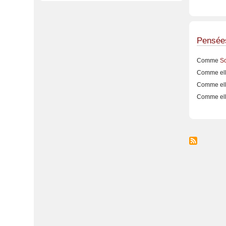
page
Pensée
Comme
S
Comme elle
Comme elle
Comme elle