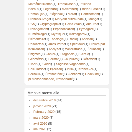
Mathématicienne
(1)
Transclasse
(1)
Étienne
Bezout
(1)
Legendre
(1)
d'Alembert
(1)
Blaise Pascal
(1)
Ramanujan
(1)
Élégance
(1)
Mollat
(1)
Confinement
(1)
François Arago
(1)
Maryam Mirzakhani
(1)
Monge
(1)
RSA
(1)
Cryptographie
(1)
Carte vitale
(1)
Absurde
(1)
Prolongement
(1)
Exponentiation
(1)
Pythagore
(1)
Numérologie
(1)
Mystique
(1)
Kolmogorov
(1)
Élémentaire
(1)
Topologie
(1)
Radio
(1)
Addition
(1)
Descartes
(1)
Jules Verne
(1)
Spectacle
(1)
Preuve par
intimidation
(1)
Analyse
(1)
Weierstrass
(1)
Équation
(1)
Énigmes
(1)
Cantor
(1)
Diagonale
(1)
Cercle
(1)
Géométrie
(1)
Fermat
(1)
Coupures
(1)
Réflexion
(1)
Hilbert
(1)
Gödel
(1)
Sagesse vagabonde
(1)
Calculatrice
(1)
Bijection
(1)
Infini
(1)
Kronecker
(1)
Bernoulli
(1)
Érathostène
(1)
Ockham
(1)
Dedekind
(1)
pi, transcendance, irrationnalité
(1)
Archive mensuelle
décembre 2019
(14)
janvier 2020
(21)
February 2020
(15)
mars 2020
(8)
avril 2020
(5)
mai 2020
(2)