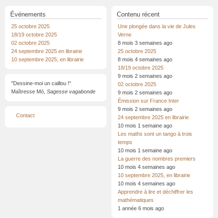
Événements
Contenu récent
25 octobre 2025
Une plongée dans la vie de Jules
18/19 octobre 2025
Verne
02 octobre 2025
8 mois 3 semaines ago
24 septembre 2025 en librairie
25 octobre 2025
10 septembre 2025, en librairie
8 mois 4 semaines ago
18/19 octobre 2025
9 mois 2 semaines ago
"Dessine-moi un caillou !"
02 octobre 2025
Maîtresse Mò,
Sagesse vagabonde
9 mois 2 semaines ago
Émission sur France Inter
9 mois 2 semaines ago
Menu
Contact
24 septembre 2025 en librairie
Pied
de
10 mois 1 semaine ago
page
Les maths sont un tango à trois
temps
10 mois 1 semaine ago
La guerre des nombres premiers
10 mois 4 semaines ago
10 septembre 2025, en librairie
10 mois 4 semaines ago
Apprendre à lire et déchiffrer les
mathématiques
1 année 6 mois ago