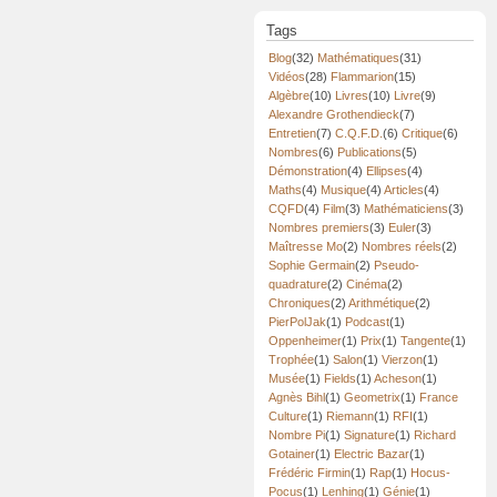
Tags
Blog
(32)
Mathématiques
(31)
Vidéos
(28)
Flammarion
(15)
Algèbre
(10)
Livres
(10)
Livre
(9)
Alexandre Grothendieck
(7)
Entretien
(7)
C.Q.F.D.
(6)
Critique
(6)
Nombres
(6)
Publications
(5)
Démonstration
(4)
Ellipses
(4)
Maths
(4)
Musique
(4)
Articles
(4)
CQFD
(4)
Film
(3)
Mathématiciens
(3)
Nombres premiers
(3)
Euler
(3)
Maîtresse Mo
(2)
Nombres réels
(2)
Sophie Germain
(2)
Pseudo-
quadrature
(2)
Cinéma
(2)
Chroniques
(2)
Arithmétique
(2)
PierPolJak
(1)
Podcast
(1)
Oppenheimer
(1)
Prix
(1)
Tangente
(1)
Trophée
(1)
Salon
(1)
Vierzon
(1)
Musée
(1)
Fields
(1)
Acheson
(1)
Agnès Bihl
(1)
Geometrix
(1)
France
Culture
(1)
Riemann
(1)
RFI
(1)
Nombre Pi
(1)
Signature
(1)
Richard
Gotainer
(1)
Electric Bazar
(1)
Frédéric Firmin
(1)
Rap
(1)
Hocus-
Pocus
(1)
Lenhing
(1)
Génie
(1)