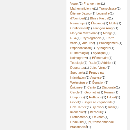
Vœux
(1)
France Inter
(1)
Mathématicienne
(1)
Transclasse
(1)
Étienne Bezout
(1)
Legendre
(1)
d'Alembert
(1)
Blaise Pascal
(1)
Ramanujan
(1)
Élégance
(1)
Mollat
(1)
Confinement
(1)
François Arago
(1)
Maryam Mirzakhani
(1)
Monge
(1)
RSA
(1)
Cryptographie
(1)
Carte
vitale
(1)
Absurde
(1)
Prolongement
(1)
Exponentiation
(1)
Pythagore
(1)
Numérologie
(1)
Mystique
(1)
Kolmogorov
(1)
Élémentaire
(1)
Topologie
(1)
Radio
(1)
Addition
(1)
Descartes
(1)
Jules Verne
(1)
Spectacle
(1)
Preuve par
intimidation
(1)
Analyse
(1)
Weierstrass
(1)
Équation
(1)
Énigmes
(1)
Cantor
(1)
Diagonale
(1)
Cercle
(1)
Géométrie
(1)
Fermat
(1)
Coupures
(1)
Réflexion
(1)
Hilbert
(1)
Gödel
(1)
Sagesse vagabonde
(1)
Calculatrice
(1)
Bijection
(1)
Infini
(1)
Kronecker
(1)
Bernoulli
(1)
Érathostène
(1)
Ockham
(1)
Dedekind
(1)
pi, transcendance,
irrationnalité
(1)