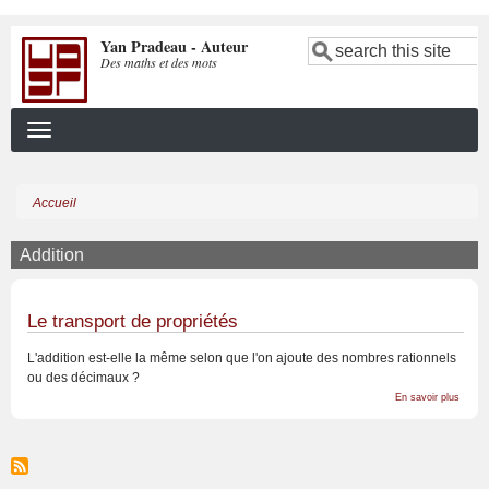
Aller
Yan Pradeau - Auteur
au
Search
Des maths et des mots
contenu
principal
Accueil
Fil
d'Ariane
Addition
Le transport de propriétés
L'addition est-elle la même selon que l'on ajoute des nombres rationnels
ou des décimaux ?
sur
En savoir plus
Le
transp
de
propri