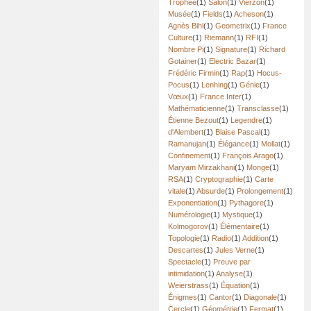
Trophée
(1)
Salon
(1)
Vierzon
(1)
Musée
(1)
Fields
(1)
Acheson
(1)
Agnès Bihl
(1)
Geometrix
(1)
France
Culture
(1)
Riemann
(1)
RFI
(1)
Nombre Pi
(1)
Signature
(1)
Richard
Gotainer
(1)
Electric Bazar
(1)
Frédéric Firmin
(1)
Rap
(1)
Hocus-
Pocus
(1)
Lenhing
(1)
Génie
(1)
Vœux
(1)
France Inter
(1)
Mathématicienne
(1)
Transclasse
(1)
Étienne Bezout
(1)
Legendre
(1)
d'Alembert
(1)
Blaise Pascal
(1)
Ramanujan
(1)
Élégance
(1)
Mollat
(1)
Confinement
(1)
François Arago
(1)
Maryam Mirzakhani
(1)
Monge
(1)
RSA
(1)
Cryptographie
(1)
Carte
vitale
(1)
Absurde
(1)
Prolongement
(1)
Exponentiation
(1)
Pythagore
(1)
Numérologie
(1)
Mystique
(1)
Kolmogorov
(1)
Élémentaire
(1)
Topologie
(1)
Radio
(1)
Addition
(1)
Descartes
(1)
Jules Verne
(1)
Spectacle
(1)
Preuve par
intimidation
(1)
Analyse
(1)
Weierstrass
(1)
Équation
(1)
Énigmes
(1)
Cantor
(1)
Diagonale
(1)
Cercle
(1)
Géométrie
(1)
Fermat
(1)