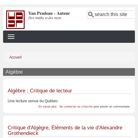
Aller
Yan Pradeau - Auteur
au
Search
Des maths et des mots
contenu
principal
Accueil
Fil
d'Ariane
Algèbre
Algèbre : Critique de lecteur
Une lecture venue du Québec
sur
En savoir plus
Se connecter
ou
s'inscrire
pour poster un commentaire
Algèbre
:
Critique
de
lecteur
Critique d'Algègre, Éléments de la vie d'Alexandre
Grothendieck