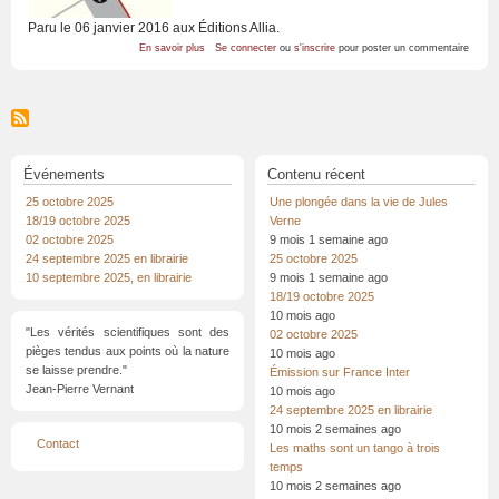
Paru le 06 janvier 2016 aux Éditions Allia.
sur
En savoir plus
Se connecter
ou
s'inscrire
pour poster un commentaire
Algèbre,
Éléments
de
la
vie
d'Alexandre
Grothendieck
Événements
Contenu récent
25 octobre 2025
Une plongée dans la vie de Jules
18/19 octobre 2025
Verne
02 octobre 2025
9 mois 1 semaine ago
24 septembre 2025 en librairie
25 octobre 2025
10 septembre 2025, en librairie
9 mois 1 semaine ago
18/19 octobre 2025
10 mois ago
"Les vérités scientifiques sont des
02 octobre 2025
pièges tendus aux points où la nature
10 mois ago
se laisse prendre."
Émission sur France Inter
Jean-Pierre Vernant
10 mois ago
24 septembre 2025 en librairie
10 mois 2 semaines ago
Menu
Contact
Les maths sont un tango à trois
Pied
de
temps
page
10 mois 2 semaines ago