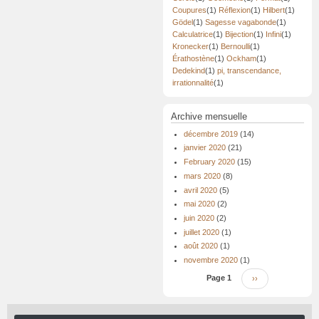
Coupures
(1)
Réflexion
(1)
Hilbert
(1)
Gödel
(1)
Sagesse vagabonde
(1)
Calculatrice
(1)
Bijection
(1)
Infini
(1)
Kronecker
(1)
Bernoulli
(1)
Érathostène
(1)
Ockham
(1)
Dedekind
(1)
pi, transcendance,
irrationnalité
(1)
Archive mensuelle
décembre 2019
(14)
janvier 2020
(21)
February 2020
(15)
mars 2020
(8)
avril 2020
(5)
mai 2020
(2)
juin 2020
(2)
juillet 2020
(1)
août 2020
(1)
novembre 2020
(1)
Pagination
Page 1
Page
››
suivante