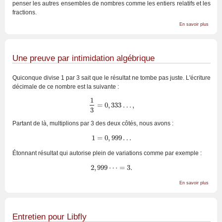
penser les autres ensembles de nombres comme les entiers relatifs et les
fractions.
sur
En savoir plus
Le
nombr
comm
équati
Une preuve par intimidation algébrique
Quiconque divise 1 par 3 sait que le résultat ne tombe pas juste. L'écriture
décimale de ce nombre est la suivante :
1
=
0
,
333
…
,
1
3
=
0
,
333
…
,
3
Partant de là, multiplions par 3 des deux côtés, nous avons :
1
=
0
,
999
…
1
=
0
,
999
…
Étonnant résultat qui autorise plein de variations comme par exemple :
2
,
999
⋯
=
3.
2
,
999
⋯
=
3.
sur
En savoir plus
Une
preuv
par
intimid
algébr
Entretien pour Libfly