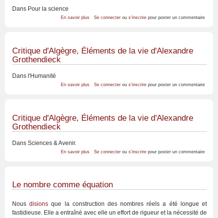
Dans Pour la science
sur
En savoir plus
Se connecter
ou
s'inscrire
pour poster un commentaire
Critique
d'Algègre,
Éléments
de
la
Critique d'Algègre, Éléments de la vie d'Alexandre
vie
Grothendieck
d'Alexandre
Grothendieck
Dans l'Humanité
sur
En savoir plus
Se connecter
ou
s'inscrire
pour poster un commentaire
Critique
d'Algègre,
Éléments
de
la
Critique d'Algègre, Éléments de la vie d'Alexandre
vie
Grothendieck
d'Alexandre
Grothendieck
Dans Sciences & Avenir.
sur
En savoir plus
Se connecter
ou
s'inscrire
pour poster un commentaire
Critique
d'Algègre,
Éléments
de
la
Le nombre comme équation
vie
d'Alexandre
Grothendieck
Nous
disions
que la construction des nombres réels a été longue et
fastidieuse. Elle a entraîné avec elle un effort de rigueur et la nécessité de