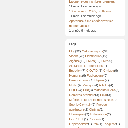
La guerre des nombres premiers
11 mois 1 semaine ago
10 septembre 2025, en librairie
11 mois 1 semaine ago
Apprendre à lire et déchiffrer les
mathématiques
1 année 6 mois ago
Tags
Blog
(32)
Mathématiques
(31)
Vidéos
(28)
Flammarion
(15)
Algèbre
(10)
Livres
(10)
Livre
(9)
Alexandre Grothendieck
(7)
Entretien
(7)
C.Q.F.D.
(6)
Critique
(6)
Nombres
(6)
Publications
(5)
Démonstration
(4)
Ellipses
(4)
Maths
(4)
Musique
(4)
Articles
(4)
CQFD
(4)
Film
(3)
Mathématiciens
(3)
Nombres premiers
(3)
Euler
(3)
Maîtresse Mo
(2)
Nombres réels
(2)
Sophie Germain
(2)
Pseudo-
quadrature
(2)
Cinéma
(2)
Chroniques
(2)
Arithmétique
(2)
PierPolJak
(1)
Podcast
(1)
Oppenheimer
(1)
Prix
(1)
Tangente
(1)