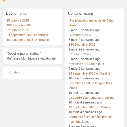
Événements
Contenu récent
25 octobre 2025
Une plongée dans la vie de Jules
18/19 octobre 2025
Verne
02 octobre 2025
8 mois 3 semaines ago
24 septembre 2025 en librairie
25 octobre 2025
10 septembre 2025, en librairie
8 mois 4 semaines ago
18/19 octobre 2025
9 mois 2 semaines ago
"Dessine-moi un caillou !"
02 octobre 2025
Maîtresse Mò,
Sagesse vagabonde
9 mois 2 semaines ago
Émission sur France Inter
9 mois 2 semaines ago
Menu
Contact
24 septembre 2025 en librairie
Pied
de
10 mois 1 semaine ago
page
Les maths sont un tango à trois
temps
10 mois 1 semaine ago
La guerre des nombres premiers
10 mois 4 semaines ago
10 septembre 2025, en librairie
10 mois 4 semaines ago
Apprendre à lire et déchiffrer les
mathématiques
1 année 6 mois ago