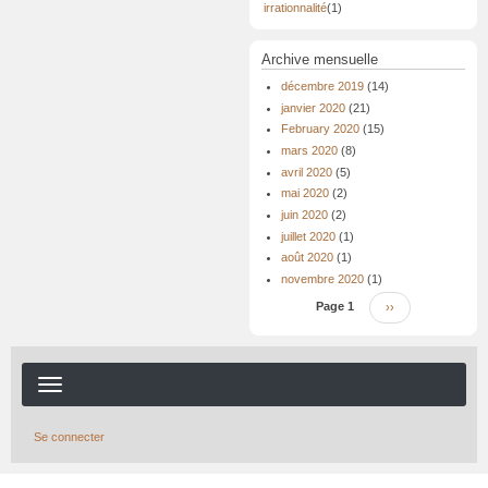
irrationnalité
(1)
Archive mensuelle
décembre 2019
(14)
janvier 2020
(21)
February 2020
(15)
mars 2020
(8)
avril 2020
(5)
mai 2020
(2)
juin 2020
(2)
juillet 2020
(1)
août 2020
(1)
novembre 2020
(1)
Pagination
Page 1
Page
››
suivante
Se connecter
Menu
du
compte