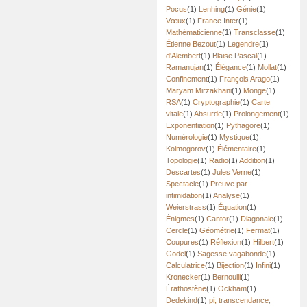
Pocus
(1)
Lenhing
(1)
Génie
(1)
Vœux
(1)
France Inter
(1)
Mathématicienne
(1)
Transclasse
(1)
Étienne Bezout
(1)
Legendre
(1)
d'Alembert
(1)
Blaise Pascal
(1)
Ramanujan
(1)
Élégance
(1)
Mollat
(1)
Confinement
(1)
François Arago
(1)
Maryam Mirzakhani
(1)
Monge
(1)
RSA
(1)
Cryptographie
(1)
Carte
vitale
(1)
Absurde
(1)
Prolongement
(1)
Exponentiation
(1)
Pythagore
(1)
Numérologie
(1)
Mystique
(1)
Kolmogorov
(1)
Élémentaire
(1)
Topologie
(1)
Radio
(1)
Addition
(1)
Descartes
(1)
Jules Verne
(1)
Spectacle
(1)
Preuve par
intimidation
(1)
Analyse
(1)
Weierstrass
(1)
Équation
(1)
Énigmes
(1)
Cantor
(1)
Diagonale
(1)
Cercle
(1)
Géométrie
(1)
Fermat
(1)
Coupures
(1)
Réflexion
(1)
Hilbert
(1)
Gödel
(1)
Sagesse vagabonde
(1)
Calculatrice
(1)
Bijection
(1)
Infini
(1)
Kronecker
(1)
Bernoulli
(1)
Érathostène
(1)
Ockham
(1)
Dedekind
(1)
pi, transcendance,