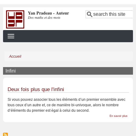
Aller
Yan Pradeau - Auteur
au
Search
Des maths et des mots
contenu
principal
Accueil
Fil
d'Ariane
Infini
Deux fois plus que l'infini
Si vous pouvez associer tous les éléments d’un premier ensemble avec
tous ceux d’un autre et, ce de manière bi-univoque, alors le nombre
d’éléments du premier est égal à celui du second.
sur
En savoir plus
Deux
fois
plus
que
l'infini