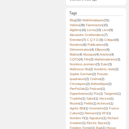
Tags
Blog
(32)
Mathématiques
(31)
Vidéos
(28)
Flammarion
(15)
Algèbre
(10)
Livres
(10)
Livre
(9)
Alexandre Grothendieck
(7)
Entretien
(7)
C.Q.F.D.
(6)
Critique
(6)
Nombres
(6)
Publications
(5)
Démonstration
(4)
Ellipses
(4)
Maths
(4)
Musique
(4)
Articles
(4)
CQFD
(4)
Film
(3)
Mathématiciens
(3)
Nombres premiers
(3)
Euler
(3)
Maîtresse Mo
(2)
Nombres réels
(2)
Sophie Germain
(2)
Pseudo-
quadrature
(2)
Cinéma
(2)
Chroniques
(2)
Arithmétique
(2)
PierPolJak
(1)
Podcast
(1)
Oppenheimer
(1)
Prix
(1)
Tangente
(1)
Trophée
(1)
Salon
(1)
Vierzon
(1)
Musée
(1)
Fields
(1)
Acheson
(1)
Agnès Bihl
(1)
Geometrix
(1)
France
Culture
(1)
Riemann
(1)
RFI
(1)
Nombre Pi
(1)
Signature
(1)
Richard
Gotainer
(1)
Electric Bazar
(1)
Frédéric Firmin
(1)
Rap
(1)
Hocus-