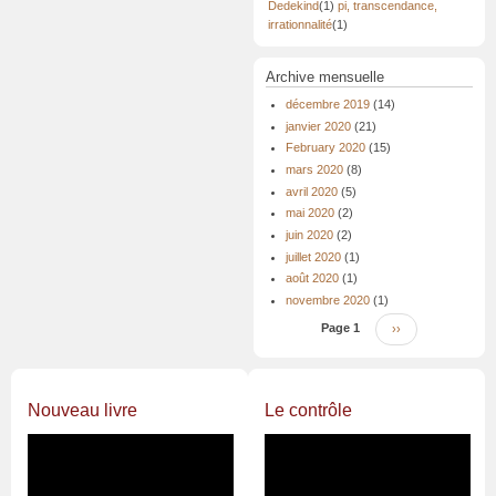
Dedekind
(1)
pi, transcendance,
irrationnalité
(1)
Archive mensuelle
décembre 2019
(14)
janvier 2020
(21)
February 2020
(15)
mars 2020
(8)
avril 2020
(5)
mai 2020
(2)
juin 2020
(2)
juillet 2020
(1)
août 2020
(1)
novembre 2020
(1)
Pagination
Page 1
Page
››
suivante
Nouveau livre
Le contrôle