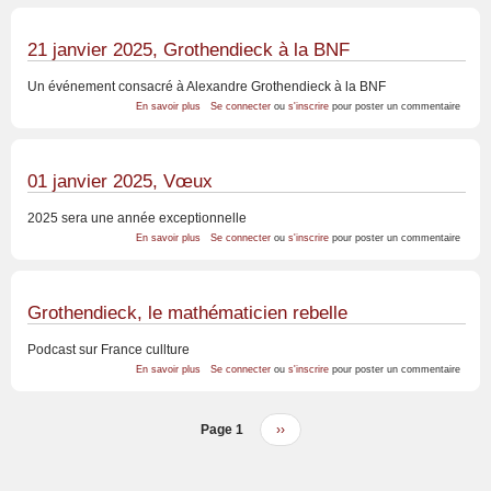
septembre
2025,
en
librairie
21 janvier 2025, Grothendieck à la BNF
Un événement consacré à Alexandre Grothendieck à la BNF
sur
En savoir plus
Se connecter
ou
s'inscrire
pour poster un commentaire
21
janvier
2025,
Grothendieck
à
01 janvier 2025, Vœux
la
BNF
2025 sera une année exceptionnelle
sur
En savoir plus
Se connecter
ou
s'inscrire
pour poster un commentaire
01
janvier
2025,
Vœux
Grothendieck, le mathématicien rebelle
Podcast sur France cullture
sur
En savoir plus
Se connecter
ou
s'inscrire
pour poster un commentaire
Grothendieck,
le
mathématicien
rebelle
Page 1
Page
››
Pagination
suivante