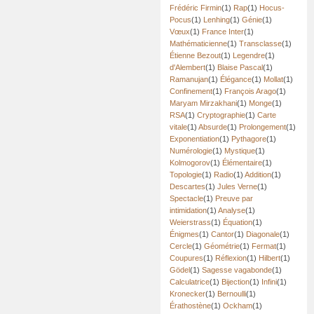
Frédéric Firmin
(1)
Rap
(1)
Hocus-
Pocus
(1)
Lenhing
(1)
Génie
(1)
Vœux
(1)
France Inter
(1)
Mathématicienne
(1)
Transclasse
(1)
Étienne Bezout
(1)
Legendre
(1)
d'Alembert
(1)
Blaise Pascal
(1)
Ramanujan
(1)
Élégance
(1)
Mollat
(1)
Confinement
(1)
François Arago
(1)
Maryam Mirzakhani
(1)
Monge
(1)
RSA
(1)
Cryptographie
(1)
Carte
vitale
(1)
Absurde
(1)
Prolongement
(1)
Exponentiation
(1)
Pythagore
(1)
Numérologie
(1)
Mystique
(1)
Kolmogorov
(1)
Élémentaire
(1)
Topologie
(1)
Radio
(1)
Addition
(1)
Descartes
(1)
Jules Verne
(1)
Spectacle
(1)
Preuve par
intimidation
(1)
Analyse
(1)
Weierstrass
(1)
Équation
(1)
Énigmes
(1)
Cantor
(1)
Diagonale
(1)
Cercle
(1)
Géométrie
(1)
Fermat
(1)
Coupures
(1)
Réflexion
(1)
Hilbert
(1)
Gödel
(1)
Sagesse vagabonde
(1)
Calculatrice
(1)
Bijection
(1)
Infini
(1)
Kronecker
(1)
Bernoulli
(1)
Érathostène
(1)
Ockham
(1)