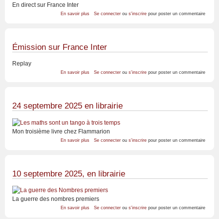
En direct sur France Inter
sur
En savoir plus
Se connecter
ou
s'inscrire
pour poster un commentaire
02
octobre
2025
Émission sur France Inter
Replay
sur
En savoir plus
Se connecter
ou
s'inscrire
pour poster un commentaire
Émission
sur
France
Inter
24 septembre 2025 en librairie
Mon troisième livre chez Flammarion
sur
En savoir plus
Se connecter
ou
s'inscrire
pour poster un commentaire
24
septembre
2025
en
librairie
10 septembre 2025, en librairie
La guerre des nombres premiers
sur
En savoir plus
Se connecter
ou
s'inscrire
pour poster un commentaire
10