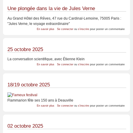
Une plongée dans la vie de Jules Verne
Au Grand Hôtel des Rêves, 47 rue du Cardinal-Lemoine, 75005 Paris :
"Jules Verne, le voyage extraordinaire"
sur
En savoir plus
Se connecter
ou
s'inscrire
pour poster un commentaire
Une
plongée
dans
la
vie
25 octobre 2025
de
Jules
La conversation scientifique, avec Étienne Klein
Verne
sur
En savoir plus
Se connecter
ou
s'inscrire
pour poster un commentaire
25
octobre
2025
18/19 octobre 2025
Flammarion fête ses 150 ans à Deauville
sur
En savoir plus
Se connecter
ou
s'inscrire
pour poster un commentaire
18/19
octobre
2025
02 octobre 2025