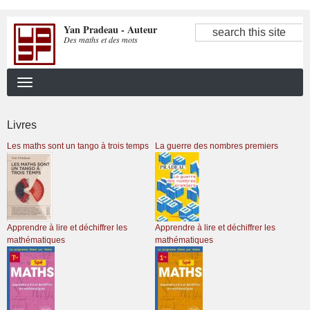
Aller
Yan Pradeau - Auteur
au
Search
Des maths et des mots
contenu
principal
Livres
Les maths sont un tango à trois temps
La guerre des nombres premiers
Apprendre à lire et déchiffrer les
Apprendre à lire et déchiffrer les
mathématiques
mathématiques