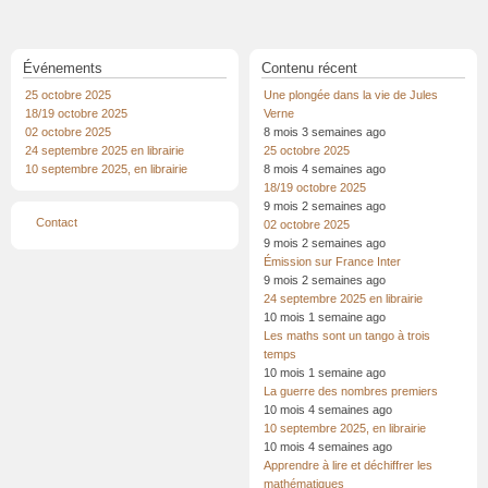
Événements
Contenu récent
25 octobre 2025
Une plongée dans la vie de Jules
18/19 octobre 2025
Verne
02 octobre 2025
8 mois 3 semaines ago
24 septembre 2025 en librairie
25 octobre 2025
10 septembre 2025, en librairie
8 mois 4 semaines ago
18/19 octobre 2025
9 mois 2 semaines ago
Menu
Contact
02 octobre 2025
Pied
9 mois 2 semaines ago
de
page
Émission sur France Inter
9 mois 2 semaines ago
24 septembre 2025 en librairie
10 mois 1 semaine ago
Les maths sont un tango à trois
temps
10 mois 1 semaine ago
La guerre des nombres premiers
10 mois 4 semaines ago
10 septembre 2025, en librairie
10 mois 4 semaines ago
Apprendre à lire et déchiffrer les
mathématiques