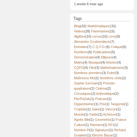
1 année 6 mois ago
Tags
Blog
(32)
Mathématiques
(31)
Vidéos
(28)
Flammarion
(15)
Algèbre
(10)
Livres
(10)
Livre
(9)
Alexandre Grothendieck
(7)
Entretien
(7)
C.Q.F.D.
(6)
Critique
(6)
Nombres
(6)
Publications
(5)
Démonstration
(4)
Ellipses
(4)
Maths
(4)
Musique
(4)
Articles
(4)
CQFD
(4)
Film
(3)
Mathématiciens
(3)
Nombres premiers
(3)
Euler
(3)
Maîtresse Mo
(2)
Nombres réels
(2)
Sophie Germain
(2)
Pseudo-
quadrature
(2)
Cinéma
(2)
Chroniques
(2)
Arithmétique
(2)
PierPolJak
(1)
Podcast
(1)
Oppenheimer
(1)
Prix
(1)
Tangente
(1)
Trophée
(1)
Salon
(1)
Vierzon
(1)
Musée
(1)
Fields
(1)
Acheson
(1)
Agnès Bihl
(1)
Geometrix
(1)
France
Culture
(1)
Riemann
(1)
RFI
(1)
Nombre Pi
(1)
Signature
(1)
Richard
Gotainer
(1)
Electric Bazar
(1)