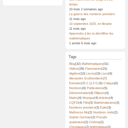
Pied
de
temps
page
10 mois 2 semaines ago
La guerre des nombres premiers
11 mois ago
10 septembre 2025, en librairie
11 mois ago
Apprendre à lire et déchiffrer les
mathématiques
1 année 6 mois ago
Tags
Blog
(32)
Mathématiques
(31)
Vidéos
(28)
Flammarion
(15)
Algèbre
(10)
Livres
(10)
Livre
(9)
Alexandre Grothendieck
(7)
Entretien
(7)
C.Q.F.D.
(6)
Critique
(6)
Nombres
(6)
Publications
(5)
Démonstration
(4)
Ellipses
(4)
Maths
(4)
Musique
(4)
Articles
(4)
CQFD
(4)
Film
(3)
Mathématiciens
(3)
Nombres premiers
(3)
Euler
(3)
Maîtresse Mo
(2)
Nombres réels
(2)
Sophie Germain
(2)
Pseudo-
quadrature
(2)
Cinéma
(2)
Chroniques
(2)
Arithmétique
(2)