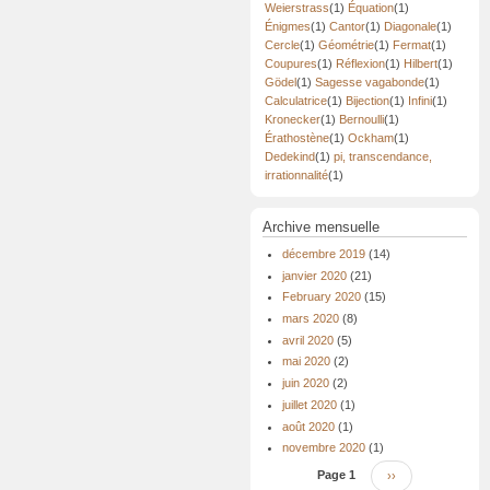
Weierstrass
(1)
Équation
(1)
Énigmes
(1)
Cantor
(1)
Diagonale
(1)
Cercle
(1)
Géométrie
(1)
Fermat
(1)
Coupures
(1)
Réflexion
(1)
Hilbert
(1)
Gödel
(1)
Sagesse vagabonde
(1)
Calculatrice
(1)
Bijection
(1)
Infini
(1)
Kronecker
(1)
Bernoulli
(1)
Érathostène
(1)
Ockham
(1)
Dedekind
(1)
pi, transcendance,
irrationnalité
(1)
Archive mensuelle
décembre 2019
(14)
janvier 2020
(21)
February 2020
(15)
mars 2020
(8)
avril 2020
(5)
mai 2020
(2)
juin 2020
(2)
juillet 2020
(1)
août 2020
(1)
novembre 2020
(1)
Pagination
Page 1
Page
››