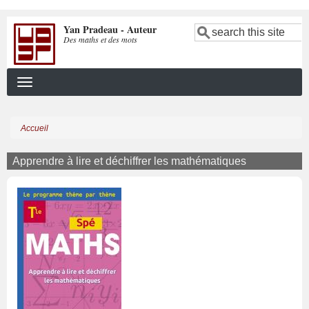
Aller
Yan Pradeau - Auteur
au
Search
Des maths et des mots
contenu
principal
Accueil
Fil
d'Ariane
Apprendre à lire et déchiffrer les mathématiques