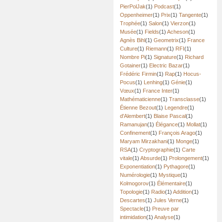
PierPolJak
(1)
Podcast
(1)
Oppenheimer
(1)
Prix
(1)
Tangente
(1)
Trophée
(1)
Salon
(1)
Vierzon
(1)
Musée
(1)
Fields
(1)
Acheson
(1)
Agnès Bihl
(1)
Geometrix
(1)
France
Culture
(1)
Riemann
(1)
RFI
(1)
Nombre Pi
(1)
Signature
(1)
Richard
Gotainer
(1)
Electric Bazar
(1)
Frédéric Firmin
(1)
Rap
(1)
Hocus-
Pocus
(1)
Lenhing
(1)
Génie
(1)
Vœux
(1)
France Inter
(1)
Mathématicienne
(1)
Transclasse
(1)
Étienne Bezout
(1)
Legendre
(1)
d'Alembert
(1)
Blaise Pascal
(1)
Ramanujan
(1)
Élégance
(1)
Mollat
(1)
Confinement
(1)
François Arago
(1)
Maryam Mirzakhani
(1)
Monge
(1)
RSA
(1)
Cryptographie
(1)
Carte
vitale
(1)
Absurde
(1)
Prolongement
(1)
Exponentiation
(1)
Pythagore
(1)
Numérologie
(1)
Mystique
(1)
Kolmogorov
(1)
Élémentaire
(1)
Topologie
(1)
Radio
(1)
Addition
(1)
Descartes
(1)
Jules Verne
(1)
Spectacle
(1)
Preuve par
intimidation
(1)
Analyse
(1)