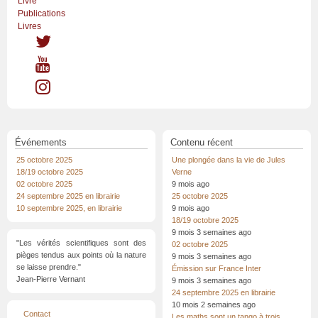
Livre
Publications
Livres
Événements
Contenu récent
25 octobre 2025
Une plongée dans la vie de Jules
18/19 octobre 2025
Verne
02 octobre 2025
9 mois ago
24 septembre 2025 en librairie
25 octobre 2025
10 septembre 2025, en librairie
9 mois ago
18/19 octobre 2025
9 mois 3 semaines ago
"Les vérités scientifiques sont des
02 octobre 2025
pièges tendus aux points où la nature
9 mois 3 semaines ago
se laisse prendre."
Émission sur France Inter
Jean-Pierre Vernant
9 mois 3 semaines ago
24 septembre 2025 en librairie
10 mois 2 semaines ago
Menu
Contact
Les maths sont un tango à trois