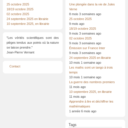
25 octobre 2025
Une plongée dans la vie de Jules
18/19 octobre 2025
Verne
02 octobre 2025
8 mois 3 semaines ago
24 septembre 2025 en librairie
25 octobre 2025
10 septembre 2025, en librairie
9 mois ago
18/19 octobre 2025
9 mois 3 semaines ago
"Les vérités scientifiques sont des
02 octobre 2025
pièges tendus aux points où la nature
9 mois 3 semaines ago
se laisse prendre."
Émission sur France Inter
Jean-Pierre Vernant
9 mois 3 semaines ago
24 septembre 2025 en librairie
10 mois 1 semaine ago
Menu
Contact
Les maths sont un tango à trois
Pied
de
temps
page
10 mois 1 semaine ago
La guerre des nombres premiers
11 mois ago
10 septembre 2025, en librairie
11 mois ago
Apprendre à lire et déchiffrer les
mathématiques
1 année 6 mois ago
Tags