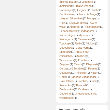
Étienne Bezout
(1)
Legendre
(1)
d'Alembert
(1)
Blaise Pascal
(1)
Ramanujan
(1)
Élégance
(1)
Mollat
(1)
Confinement
(1)
François Arago
(1)
Maryam Mirzakhani
(1)
Monge
(1)
RSA
(1)
Cryptographie
(1)
Carte
vitale
(1)
Absurde
(1)
Prolongement
(1)
Exponentiation
(1)
Pythagore
(1)
Numérologie
(1)
Mystique
(1)
Kolmogorov
(1)
Élémentaire
(1)
Topologie
(1)
Radio
(1)
Addition
(1)
Descartes
(1)
Jules Verne
(1)
Spectacle
(1)
Preuve par
intimidation
(1)
Analyse
(1)
Weierstrass
(1)
Équation
(1)
Énigmes
(1)
Cantor
(1)
Diagonale
(1)
Cercle
(1)
Géométrie
(1)
Fermat
(1)
Coupures
(1)
Réflexion
(1)
Hilbert
(1)
Gödel
(1)
Sagesse vagabonde
(1)
Calculatrice
(1)
Bijection
(1)
Infini
(1)
Kronecker
(1)
Bernoulli
(1)
Érathostène
(1)
Ockham
(1)
Dedekind
(1)
pi, transcendance,
irrationnalité
(1)
Archive mensuelle