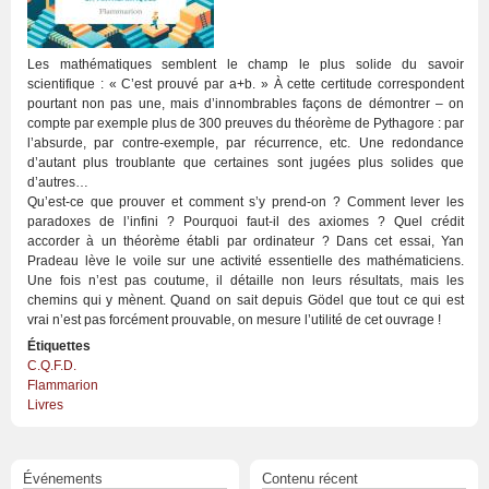
Les mathématiques semblent le champ le plus solide du savoir
scientifique : « C’est prouvé par a+b. » À cette certitude correspondent
pourtant non pas une, mais d’innombrables façons de démontrer – on
compte par exemple plus de 300 preuves du théorème de Pythagore : par
l’absurde, par contre-exemple, par récurrence, etc. Une redondance
d’autant plus troublante que certaines sont jugées plus solides que
d’autres…
Qu’est-ce que prouver et comment s’y prend-on ? Comment lever les
paradoxes de l’infini ? Pourquoi faut-il des axiomes ? Quel crédit
accorder à un théorème établi par ordinateur ? Dans cet essai, Yan
Pradeau lève le voile sur une activité essentielle des mathématiciens.
Une fois n’est pas coutume, il détaille non leurs résultats, mais les
chemins qui y mènent. Quand on sait depuis Gödel que tout ce qui est
vrai n’est pas forcément prouvable, on mesure l’utilité de cet ouvrage !
Étiquettes
C.Q.F.D.
Flammarion
Livres
Événements
Contenu récent