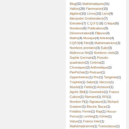
Blog
(32)
Mathématiques
(31)
Vidéos
(28)
Flammarion
(15)
Algèbre
(10)
Livres
(10)
Livre
(9)
Alexandre Grothendieck
(7)
Entretien
(7)
C.Q.F.D.
(6)
Critique
(6)
Nombres
(6)
Publications
(5)
Démonstration
(4)
Ellipses
(4)
Maths
(4)
Musique
(4)
Articles
(4)
CQFD
(4)
Film
(3)
Mathématiciens
(3)
Nombres premiers
(3)
Euler
(3)
Maîtresse Mo
(2)
Nombres réels
(2)
Sophie Germain
(2)
Pseudo-
quadrature
(2)
Cinéma
(2)
Chroniques
(2)
Arithmétique
(2)
PierPolJak
(1)
Podcast
(1)
Oppenheimer
(1)
Prix
(1)
Tangente
(1)
Trophée
(1)
Salon
(1)
Vierzon
(1)
Musée
(1)
Fields
(1)
Acheson
(1)
Agnès Bihl
(1)
Geometrix
(1)
France
Culture
(1)
Riemann
(1)
RFI
(1)
Nombre Pi
(1)
Signature
(1)
Richard
Gotainer
(1)
Electric Bazar
(1)
Frédéric Firmin
(1)
Rap
(1)
Hocus-
Pocus
(1)
Lenhing
(1)
Génie
(1)
Vœux
(1)
France Inter
(1)
Mathématicienne
(1)
Transclasse
(1)