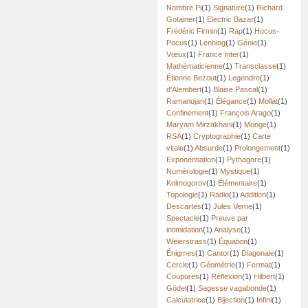
Nombre Pi
(1)
Signature
(1)
Richard
Gotainer
(1)
Electric Bazar
(1)
Frédéric Firmin
(1)
Rap
(1)
Hocus-
Pocus
(1)
Lenhing
(1)
Génie
(1)
Vœux
(1)
France Inter
(1)
Mathématicienne
(1)
Transclasse
(1)
Étienne Bezout
(1)
Legendre
(1)
d'Alembert
(1)
Blaise Pascal
(1)
Ramanujan
(1)
Élégance
(1)
Mollat
(1)
Confinement
(1)
François Arago
(1)
Maryam Mirzakhani
(1)
Monge
(1)
RSA
(1)
Cryptographie
(1)
Carte
vitale
(1)
Absurde
(1)
Prolongement
(1)
Exponentiation
(1)
Pythagore
(1)
Numérologie
(1)
Mystique
(1)
Kolmogorov
(1)
Élémentaire
(1)
Topologie
(1)
Radio
(1)
Addition
(1)
Descartes
(1)
Jules Verne
(1)
Spectacle
(1)
Preuve par
intimidation
(1)
Analyse
(1)
Weierstrass
(1)
Équation
(1)
Énigmes
(1)
Cantor
(1)
Diagonale
(1)
Cercle
(1)
Géométrie
(1)
Fermat
(1)
Coupures
(1)
Réflexion
(1)
Hilbert
(1)
Gödel
(1)
Sagesse vagabonde
(1)
Calculatrice
(1)
Bijection
(1)
Infini
(1)