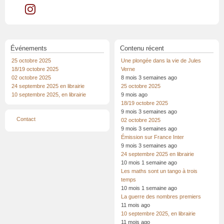
Événements
Contenu récent
25 octobre 2025
Une plongée dans la vie de Jules
18/19 octobre 2025
Verne
02 octobre 2025
8 mois 3 semaines ago
24 septembre 2025 en librairie
25 octobre 2025
10 septembre 2025, en librairie
9 mois ago
18/19 octobre 2025
9 mois 3 semaines ago
Menu
Contact
02 octobre 2025
Pied
9 mois 3 semaines ago
de
page
Émission sur France Inter
9 mois 3 semaines ago
24 septembre 2025 en librairie
10 mois 1 semaine ago
Les maths sont un tango à trois
temps
10 mois 1 semaine ago
La guerre des nombres premiers
11 mois ago
10 septembre 2025, en librairie
11 mois ago