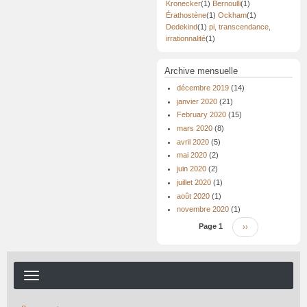
Kronecker
(1)
Bernoulli
(1)
Érathostène
(1)
Ockham
(1)
Dedekind
(1)
pi, transcendance,
irrationnalité
(1)
Archive mensuelle
décembre 2019
(14)
janvier 2020
(21)
February 2020
(15)
mars 2020
(8)
avril 2020
(5)
mai 2020
(2)
juin 2020
(2)
juillet 2020
(1)
août 2020
(1)
novembre 2020
(1)
Pagination
Page 1
Page
››
suivante