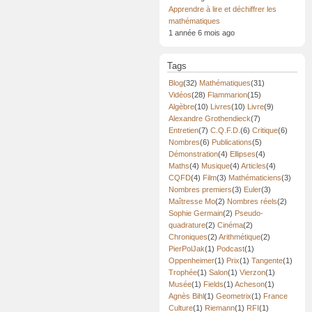
Apprendre à lire et déchiffrer les
mathématiques
1 année 6 mois ago
Tags
Blog
(32)
Mathématiques
(31)
Vidéos
(28)
Flammarion
(15)
Algèbre
(10)
Livres
(10)
Livre
(9)
Alexandre Grothendieck
(7)
Entretien
(7)
C.Q.F.D.
(6)
Critique
(6)
Nombres
(6)
Publications
(5)
Démonstration
(4)
Ellipses
(4)
Maths
(4)
Musique
(4)
Articles
(4)
CQFD
(4)
Film
(3)
Mathématiciens
(3)
Nombres premiers
(3)
Euler
(3)
Maîtresse Mo
(2)
Nombres réels
(2)
Sophie Germain
(2)
Pseudo-
quadrature
(2)
Cinéma
(2)
Chroniques
(2)
Arithmétique
(2)
PierPolJak
(1)
Podcast
(1)
Oppenheimer
(1)
Prix
(1)
Tangente
(1)
Trophée
(1)
Salon
(1)
Vierzon
(1)
Musée
(1)
Fields
(1)
Acheson
(1)
Agnès Bihl
(1)
Geometrix
(1)
France
Culture
(1)
Riemann
(1)
RFI
(1)