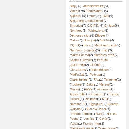
Blog
(32)
Mathématiques
(31)
Vidéos
(28)
Flammarion
(15)
Algèbre
(10)
Livres
(10)
Livre
(9)
Alexandre Grothendieck
(7)
Entretien
(7)
C.Q.F.D.
(6)
Critique
(6)
Nombres
(6)
Publications
(5)
Démonstration
(4)
Ellipses
(4)
Maths
(4)
Musique
(4)
Articles
(4)
CQFD
(4)
Film
(3)
Mathématiciens
(3)
Nombres premiers
(3)
Euler
(3)
Maîtresse Mo
(2)
Nombres réels
(2)
Sophie Germain
(2)
Pseudo-
quadrature
(2)
Cinéma
(2)
Chroniques
(2)
Arithmétique
(2)
PierPolJak
(1)
Podcast
(1)
Oppenheimer
(1)
Prix
(1)
Tangente
(1)
Trophée
(1)
Salon
(1)
Vierzon
(1)
Musée
(1)
Fields
(1)
Acheson
(1)
Agnès Bihl
(1)
Geometrix
(1)
France
Culture
(1)
Riemann
(1)
RFI
(1)
Nombre Pi
(1)
Signature
(1)
Richard
Gotainer
(1)
Electric Bazar
(1)
Frédéric Firmin
(1)
Rap
(1)
Hocus-
Pocus
(1)
Lenhing
(1)
Génie
(1)
Vœux
(1)
France Inter
(1)
Mathématicienne
(1)
Transclasse
(1)