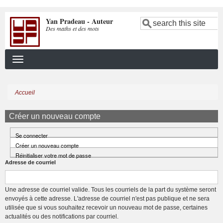
Aller
Yan Pradeau - Auteur
au
Search
Des maths et des mots
contenu
principal
Accueil
Fil
d'Ariane
Créer un nouveau compte
Se connecter
Primary
Créer un nouveau compte
(onglet
tabs
Réinitialiser votre mot de passe
actif)
Adresse de courriel
Une adresse de courriel valide. Tous les courriels de la part du système seront
envoyés à cette adresse. L'adresse de courriel n'est pas publique et ne sera
utilisée que si vous souhaitez recevoir un nouveau mot de passe, certaines
actualités ou des notifications par courriel.