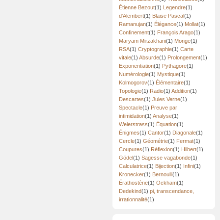
Étienne Bezout
(1)
Legendre
(1)
d'Alembert
(1)
Blaise Pascal
(1)
Ramanujan
(1)
Élégance
(1)
Mollat
(1)
Confinement
(1)
François Arago
(1)
Maryam Mirzakhani
(1)
Monge
(1)
RSA
(1)
Cryptographie
(1)
Carte
vitale
(1)
Absurde
(1)
Prolongement
(1)
Exponentiation
(1)
Pythagore
(1)
Numérologie
(1)
Mystique
(1)
Kolmogorov
(1)
Élémentaire
(1)
Topologie
(1)
Radio
(1)
Addition
(1)
Descartes
(1)
Jules Verne
(1)
Spectacle
(1)
Preuve par
intimidation
(1)
Analyse
(1)
Weierstrass
(1)
Équation
(1)
Énigmes
(1)
Cantor
(1)
Diagonale
(1)
Cercle
(1)
Géométrie
(1)
Fermat
(1)
Coupures
(1)
Réflexion
(1)
Hilbert
(1)
Gödel
(1)
Sagesse vagabonde
(1)
Calculatrice
(1)
Bijection
(1)
Infini
(1)
Kronecker
(1)
Bernoulli
(1)
Érathostène
(1)
Ockham
(1)
Dedekind
(1)
pi, transcendance,
irrationnalité
(1)