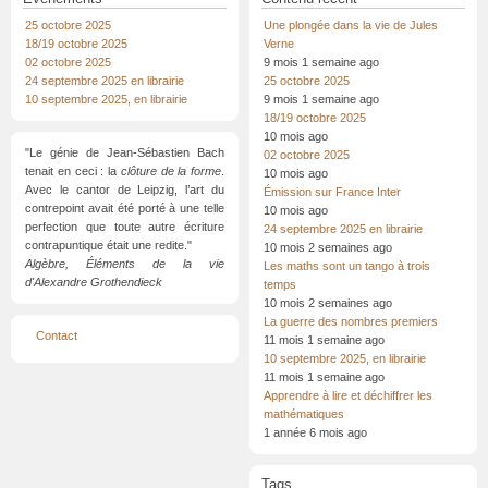
25 octobre 2025
Une plongée dans la vie de Jules
18/19 octobre 2025
Verne
02 octobre 2025
9 mois 1 semaine ago
24 septembre 2025 en librairie
25 octobre 2025
10 septembre 2025, en librairie
9 mois 1 semaine ago
18/19 octobre 2025
10 mois ago
"Le génie de Jean-Sébastien Bach
02 octobre 2025
tenait en ceci : la
clôture de la forme
.
10 mois ago
Avec le cantor de Leipzig, l’art du
Émission sur France Inter
contrepoint avait été porté à une telle
10 mois ago
perfection que toute autre écriture
24 septembre 2025 en librairie
contrapuntique était une redite."
10 mois 2 semaines ago
Algèbre, Éléments de la vie
Les maths sont un tango à trois
d'Alexandre Grothendieck
temps
10 mois 2 semaines ago
La guerre des nombres premiers
Menu
Contact
11 mois 1 semaine ago
Pied
de
10 septembre 2025, en librairie
page
11 mois 1 semaine ago
Apprendre à lire et déchiffrer les
mathématiques
1 année 6 mois ago
Tags